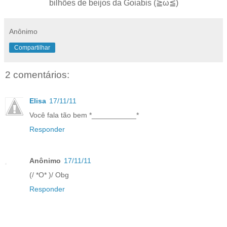
bilhões de beijos da Goiabis (≧ω≦)
Anônimo
Compartilhar
2 comentários:
Elisa
17/11/11
Você fala tão bem *___________*
Responder
Anônimo
17/11/11
(/ *O* )/ Obg
Responder